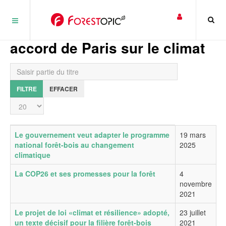
Panneau de gestion des cookies
accord de Paris sur le climat
Saisir partie du titre
FILTRE
EFFACER
Affichage #
Titre
Date de publication
Le gouvernement veut adapter le programme
19 mars
national forêt-bois au changement
2025
climatique
La COP26 et ses promesses pour la forêt
4
novembre
2021
Le projet de loi «climat et résilience» adopté,
23 juillet
un texte décisif pour la filière forêt-bois
2021