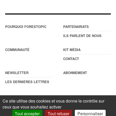
POURQUOI FORESTOPIC
PARTENARIATS
ILS PARLENT DE NOUS
COMMUNAUTÉ
KIT MÉDIA
CONTACT
NEWSLETTER
ABONNEMENT
LES DERNIÈRES LETTRES
Ce site utilise des cookies et vous donne le contrôle sur
© Forestopic
Mentions légales
. Reproduction interdite sans autorisation
ceux que vous souhaitez activer
écrite préalable.
Gestionnaire de cookies
.
Tout accepter
Tout refuser
Personnaliser