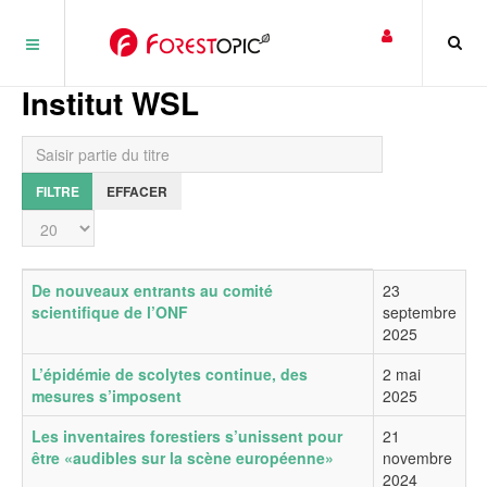
Panneau de gestion des cookies
Institut WSL
Saisir partie du titre
FILTRE
EFFACER
Affichage #
Titre
Date de publication
De nouveaux entrants au comité
23
scientifique de l’ONF
septembre
2025
L’épidémie de scolytes continue, des
2 mai
mesures s’imposent
2025
Les inventaires forestiers s’unissent pour
21
être «audibles sur la scène européenne»
novembre
2024