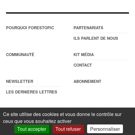
POURQUOI FORESTOPIC
PARTENARIATS
ILS PARLENT DE NOUS
COMMUNAUTÉ
KIT MÉDIA
CONTACT
NEWSLETTER
ABONNEMENT
LES DERNIÈRES LETTRES
Ce site utilise des cookies et vous donne le contrôle sur
© Forestopic
Mentions légales
. Reproduction interdite sans autorisation
ceux que vous souhaitez activer
écrite préalable.
Gestionnaire de cookies
.
Tout accepter
Tout refuser
Personnaliser