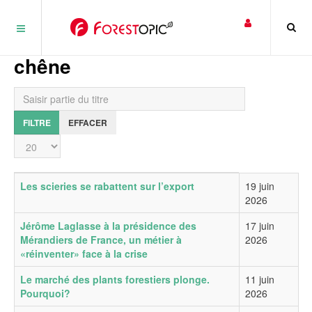
Panneau de gestion des cookies
chêne
Saisir partie du titre
FILTRE
EFFACER
Affichage #
Titre
Date de publication
Les scieries se rabattent sur l’export
19 juin
2026
Jérôme Laglasse à la présidence des
17 juin
Mérandiers de France, un métier à
2026
«réinventer» face à la crise
Le marché des plants forestiers plonge.
11 juin
Pourquoi?
2026