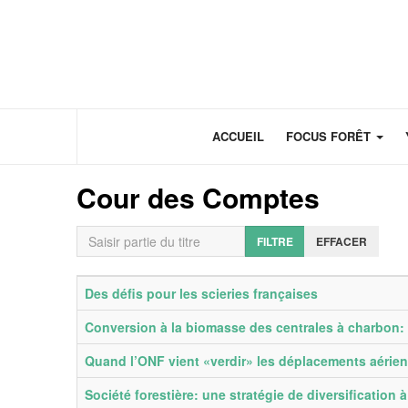
Panneau de gestion des cookies
ACCUEIL
FOCUS FORÊT
Cour des Comptes
Saisir partie du titre
FILTRE
EFFACER
Titre
Date de publication
Des défis pour les scieries françaises
Conversion à la biomasse des centrales à charbon: 
Quand l’ONF vient «verdir» les déplacements aériens 
Société forestière: une stratégie de diversification 