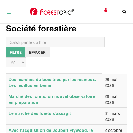
Panneau de gestion des cookies
Société forestière
Saisir partie du titre
FILTRE
EFFACER
Affichage #
Titre
Date de publication
Des marchés du bois tirés par les résineux.
28 mai
Les feuillus en berne
2026
Marché des forêts: un nouvel observatoire
26 mai
en préparation
2026
Le marché des forêts s’assagit
31 mars
2026
Avec l’acquisition de Joubert Plywood, le
2 octobre