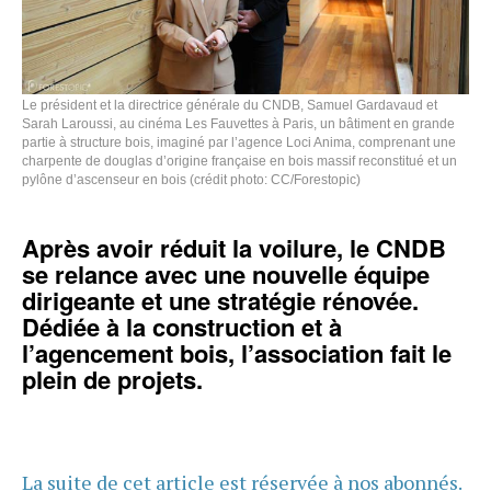
Le président et la directrice générale du CNDB, Samuel Gardavaud et
Sarah Laroussi, au cinéma Les Fauvettes à Paris, un bâtiment en grande
partie à structure bois, imaginé par l’agence Loci Anima, comprenant une
charpente de douglas d’origine française en bois massif reconstitué et un
pylône d’ascenseur en bois (crédit photo: CC/Forestopic)
Après avoir réduit la voilure, le CNDB
se relance avec une nouvelle équipe
dirigeante et une stratégie rénovée.
Dédiée à la construction et à
l’agencement bois, l’association fait le
plein de projets.
La suite de cet article est réservée à nos abonnés.