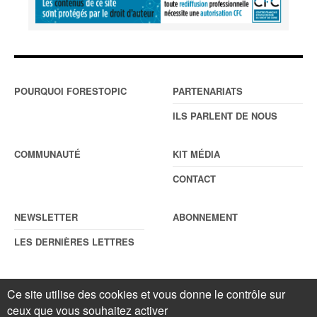
POURQUOI FORESTOPIC
PARTENARIATS
ILS PARLENT DE NOUS
COMMUNAUTÉ
KIT MÉDIA
CONTACT
NEWSLETTER
ABONNEMENT
LES DERNIÈRES LETTRES
Ce site utilise des cookies et vous donne le contrôle sur
© Forestopic
Mentions légales
. Reproduction interdite sans autorisation
écrite préalable.
Gestionnaire de cookies
.
ceux que vous souhaitez activer