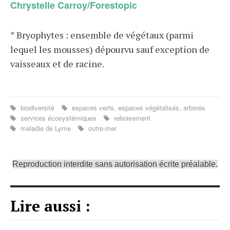
Chrystelle Carroy/Forestopic
* Bryophytes : ensemble de végétaux (parmi
lequel les mousses) dépourvu sauf exception de
vaisseaux et de racine.
biodiversité
espaces verts, espaces végétalisés, arborés
services écosystémiques
reboisement
maladie de Lyme
outre-mer
Reproduction interdite sans autorisation écrite préalable.
Lire aussi :