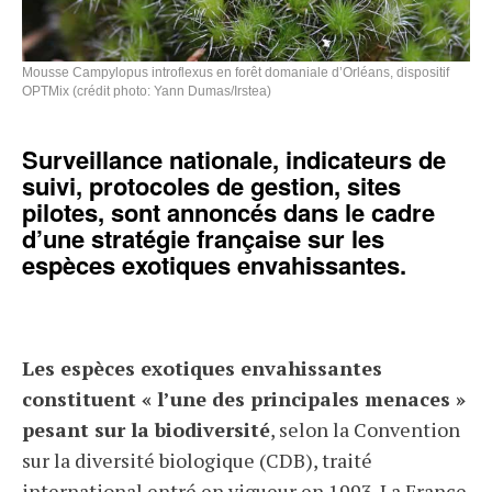
Mousse Campylopus introflexus en forêt domaniale d’Orléans, dispositif
OPTMix (crédit photo: Yann Dumas/Irstea)
Surveillance nationale, indicateurs de
suivi, protocoles de gestion, sites
pilotes, sont annoncés dans le cadre
d’une stratégie française sur les
espèces exotiques envahissantes.
Les espèces exotiques envahissantes
constituent « l’une des principales menaces »
pesant sur la biodiversité
, selon la Convention
sur la diversité biologique (CDB), traité
international entré en vigueur en 1993. La France