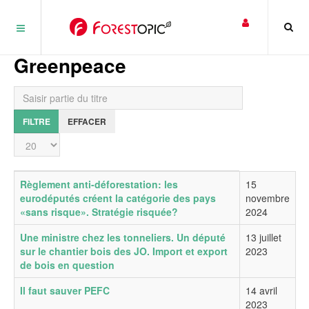
Panneau de gestion des cookies
Greenpeace
Saisir partie du titre
FILTRE
EFFACER
Affichage #
Titre
Date de publication
Règlement anti-déforestation: les
15
eurodéputés créent la catégorie des pays
novembre
«sans risque». Stratégie risquée?
2024
Une ministre chez les tonneliers. Un député
13 juillet
sur le chantier bois des JO. Import et export
2023
de bois en question
Il faut sauver PEFC
14 avril
2023