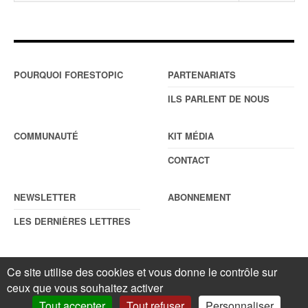
POURQUOI FORESTOPIC
PARTENARIATS
ILS PARLENT DE NOUS
COMMUNAUTÉ
KIT MÉDIA
CONTACT
NEWSLETTER
ABONNEMENT
LES DERNIÈRES LETTRES
Ce site utilise des cookies et vous donne le contrôle sur
© Forestopic
Mentions légales
. Reproduction interdite sans autorisation
ceux que vous souhaitez activer
écrite préalable.
Gestionnaire de cookies
.
Tout accepter
Tout refuser
Personnaliser