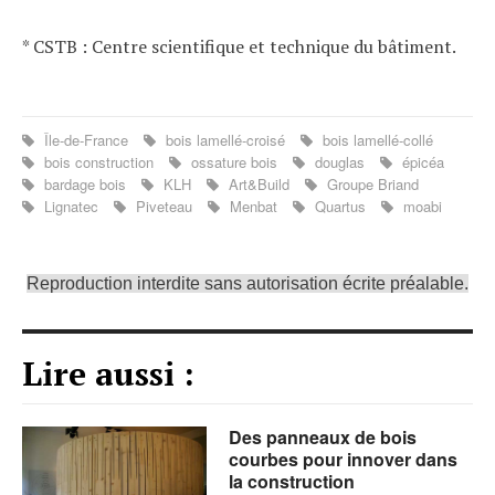
* CSTB : Centre scientifique et technique du bâtiment.
Île-de-France
bois lamellé-croisé
bois lamellé-collé
bois construction
ossature bois
douglas
épicéa
bardage bois
KLH
Art&Build
Groupe Briand
Lignatec
Piveteau
Menbat
Quartus
moabi
Reproduction interdite sans autorisation écrite préalable.
Lire aussi :
Des panneaux de bois
courbes pour innover dans
la construction