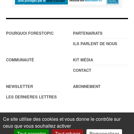
POURQUOI FORESTOPIC
PARTENARIATS
ILS PARLENT DE NOUS
COMMUNAUTÉ
KIT MÉDIA
CONTACT
NEWSLETTER
ABONNEMENT
LES DERNIÈRES LETTRES
Ce site utilise des cookies et vous donne le contrôle sur
© Forestopic
Mentions légales
. Reproduction interdite sans autorisation
ceux que vous souhaitez activer
écrite préalable.
Gestionnaire de cookies
.
Tout accepter
Tout refuser
Personnaliser