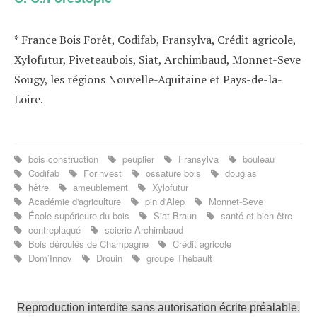
* France Bois Forêt, Codifab, Fransylva, Crédit agricole,
Xylofutur, Piveteaubois, Siat, Archimbaud, Monnet-Seve
Sougy, les régions Nouvelle-Aquitaine et Pays-de-la-
Loire.
bois construction
peuplier
Fransylva
bouleau
Codifab
Forinvest
ossature bois
douglas
hêtre
ameublement
Xylofutur
Académie d'agriculture
pin d'Alep
Monnet-Seve
École supérieure du bois
Siat Braun
santé et bien-être
contreplaqué
scierie Archimbaud
Bois déroulés de Champagne
Crédit agricole
Dom’Innov
Drouin
groupe Thebault
Reproduction interdite sans autorisation écrite préalable.