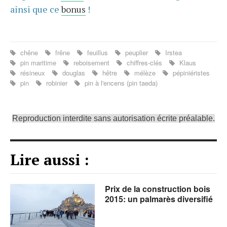
ainsi que ce
bonus
!
chêne
frêne
feuillus
peuplier
Irstea
pin maritime
reboisement
chiffres-clés
Klaus
résineux
douglas
hêtre
mélèze
pépiniéristes
pin
robinier
pin à l'encens (pin taeda)
Reproduction interdite sans autorisation écrite préalable.
Lire aussi :
Prix de la construction bois
2015: un palmarès diversifié