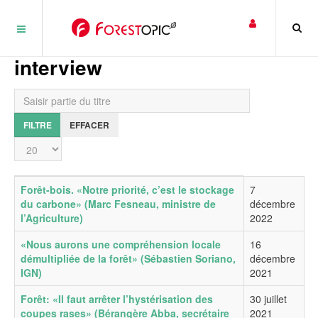
Panneau de gestion des cookies
interview
Saisir partie du titre
FILTRE
EFFACER
Affichage #
Titre
Date de publication
Forêt-bois. «Notre priorité, c’est le stockage
7
du carbone» (Marc Fesneau, ministre de
décembre
l’Agriculture)
2022
«Nous aurons une compréhension locale
16
démultipliée de la forêt» (Sébastien Soriano,
décembre
IGN)
2021
Forêt: «Il faut arrêter l’hystérisation des
30 juillet
coupes rases» (Bérangère Abba, secrétaire
2021