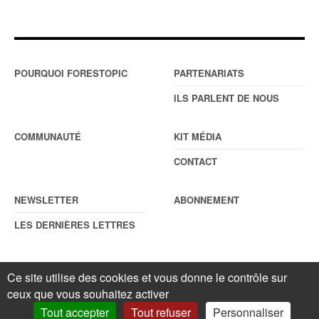
POURQUOI FORESTOPIC
PARTENARIATS
ILS PARLENT DE NOUS
COMMUNAUTÉ
KIT MÉDIA
CONTACT
NEWSLETTER
ABONNEMENT
LES DERNIÈRES LETTRES
Ce site utilise des cookies et vous donne le contrôle sur
© Forestopic
Mentions légales
. Reproduction interdite sans autorisation
ceux que vous souhaitez activer
écrite préalable.
Gestionnaire de cookies
.
Tout accepter
Tout refuser
Personnaliser