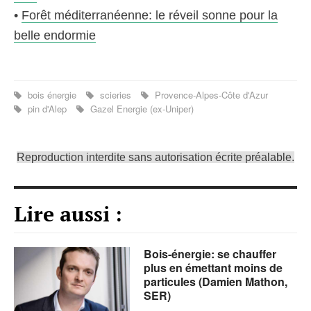
•
Forêt méditerranéenne: le réveil sonne pour la
belle endormie
bois énergie
scieries
Provence-Alpes-Côte d'Azur
pin d'Alep
Gazel Energie (ex-Uniper)
Reproduction interdite sans autorisation écrite préalable.
Lire aussi :
Bois-énergie: se chauffer
plus en émettant moins de
particules (Damien Mathon,
SER)