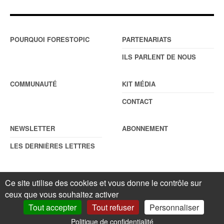
POURQUOI FORESTOPIC
PARTENARIATS
ILS PARLENT DE NOUS
COMMUNAUTÉ
KIT MÉDIA
CONTACT
NEWSLETTER
ABONNEMENT
LES DERNIÈRES LETTRES
Ce site utilise des cookies et vous donne le contrôle sur
© Forestopic
Mentions légales
. Reproduction interdite sans autorisation
ceux que vous souhaitez activer
écrite préalable.
Gestionnaire de cookies
.
Tout accepter
Tout refuser
Personnaliser
Politique de confidentialité