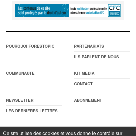
POURQUOI FORESTOPIC
PARTENARIATS
ILS PARLENT DE NOUS
COMMUNAUTÉ
KIT MÉDIA
CONTACT
NEWSLETTER
ABONNEMENT
LES DERNIÈRES LETTRES
Ce site utilise des cookies et vous donne le contrôle sur
© Forestopic
Mentions légales
. Reproduction interdite sans autorisation