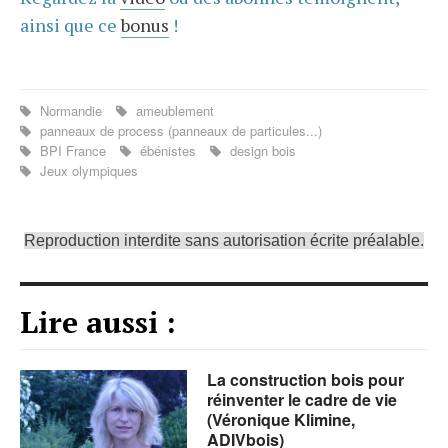
ainsi que ce
bonus
!
Normandie
ameublement
panneaux de process (panneaux de particules...)
BPI France
ébénistes
design bois
Jeux olympiques
Reproduction interdite sans autorisation écrite préalable.
Lire aussi :
La construction bois pour
réinventer le cadre de vie
(Véronique Klimine,
ADIVbois)