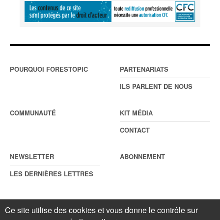
POURQUOI FORESTOPIC
PARTENARIATS
ILS PARLENT DE NOUS
COMMUNAUTÉ
KIT MÉDIA
CONTACT
NEWSLETTER
ABONNEMENT
LES DERNIÈRES LETTRES
Ce site utilise des cookies et vous donne le contrôle sur
© Forestopic
Mentions légales
. Reproduction interdite sans autorisation
écrite préalable.
Gestionnaire de cookies
.