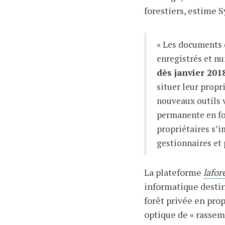
forestiers, estime S
« Les documents d
enregistrés et n
dès janvier 201
situer leur propr
nouveaux outils v
permanente en for
propriétaires s’i
gestionnaires et 
La plateforme
lafor
informatique destiné
forêt privée en prop
optique de « rassemb