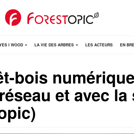
YES I WOOD
LA VIE DES ARBRES
LES ACTEURS
EN BR
rêt-bois numériqu
réseau et avec la 
opic)