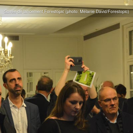
Soirée de lancement Forestopic (photo: Mélanie David/Forestopic)