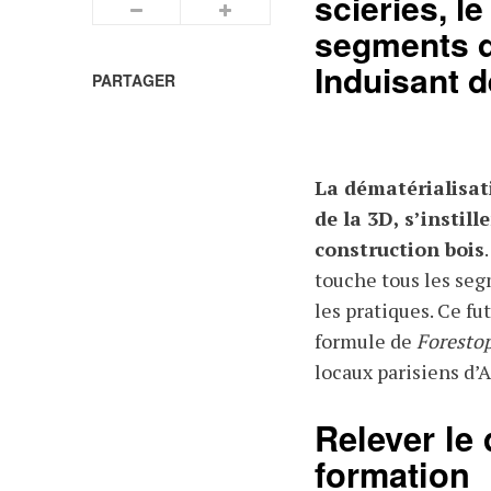
scieries, l
Plus petits caractères
Plus grands caractères
segments de
Induisant d
PARTAGER
La dématérialisati
de la 3D, s’instill
construction bois
touche tous les segm
les pratiques. Ce f
formule de
Forestop
locaux parisiens d’
Relever le
formation