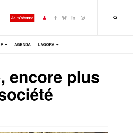
Je m’abonne
EF
AGENDA
L’AGORA
e, encore plus
société