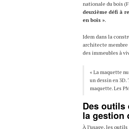
nationale du bois 
deuxième défi à r
en bois »
.
Idem dans la constr
architecte membre 
des immeubles à viv
« La maquette n
un dessin en 3D. 
maquette. Les PM
Des outils
la gestion 
À l’usage, les outil