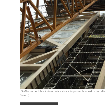
L'AMI « immeubles à vivre bois » vise à impulser la construction d
Sweco)