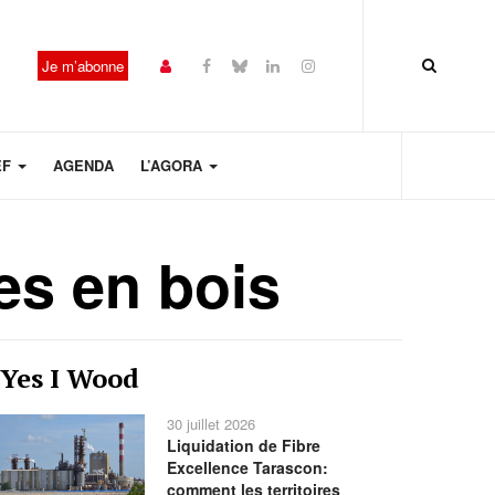
Je m’abonne
EF
AGENDA
L’AGORA
es en bois
Année
Mois
Mois
Année
Yes I Wood
précédente
précédent
suivant
suivante
30 juillet 2026
Liquidation de Fibre
Excellence Tarascon:
comment les territoires