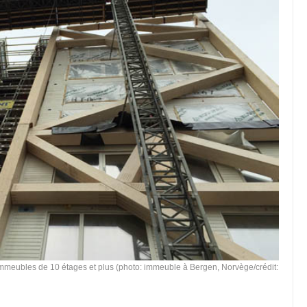
'immeubles de 10 étages et plus (photo: immeuble à Bergen, Norvège/crédit: