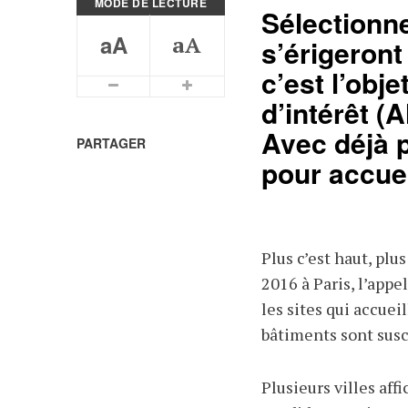
MODE DE LECTURE
Sélectionne
aA
aA
s’érigeron
c’est l’obje
Plus petits caractères
Plus grands caractères
d’intérêt (
Avec déjà p
PARTAGER
pour accuei
Plus c’est haut, plus
2016 à Paris, l’appe
les sites qui accuei
bâtiments sont susce
Plusieurs villes aff