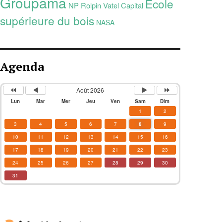
Groupama
École
NP Rolpin
Vatel Capital
supérieure du bois
NASA
Agenda
Août 2026
Lun
Mar
Mer
Jeu
Ven
Sam
Dim
1
2
3
4
5
6
7
8
9
10
11
12
13
14
15
16
17
18
19
20
21
22
23
24
25
26
27
28
29
30
31